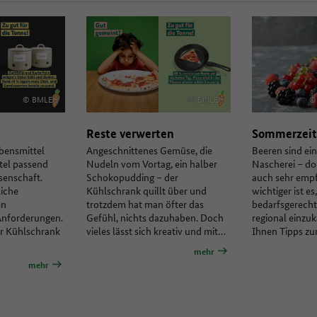
© BMLEH
© BMLEH
© 
Reste verwerten
Sommerzeit 
bensmittel
Angeschnittenes Gemüse, die
Beeren sind ein
ttel passend
Nudeln vom Vortag, ein halber
Nascherei – do
ssenschaft.
Schokopudding – der
auch sehr empf
iche
Kühlschrank quillt über und
wichtiger ist es
en
trotzdem hat man öfter das
bedarfsgerecht
Anforderungen.
Gefühl, nichts dazuhaben. Doch
regional einzu
er Kühlschrank
vieles lässt sich kreativ und mit…
Ihnen Tipps z
mehr
mehr