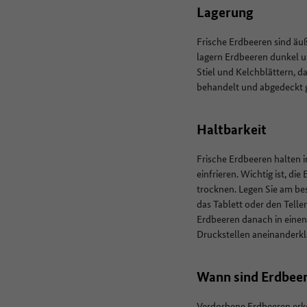
Lagerung
Frische Erdbeeren sind äuß
lagern Erdbeeren dunkel 
Stiel und Kelchblättern, da
behandelt und abgedeckt 
Haltbarkeit
Frische Erdbeeren halten 
einfrieren. Wichtig ist, d
trocknen. Legen Sie am bes
das Tablett oder den Telle
Erdbeeren danach in einen 
Druckstellen aneinanderkl
Wann sind Erdbee
Verdorbene Erdbeeren erk