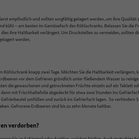
erst empfindlich und sollten sorgfältig gelagert werden, um ihre Qualität
und kühl – am besten im Gemüsefach des Kühlschranks. Belassen Sie die 
 dies ihre Haltbarkeit verlängert. Um Druckstellen zu vermeiden, sollten di
gelagert werden.
im Kühlschrank knapp zwei Tage. Möchten Sie die Haltbarkeit verlängern, 
ie Erdbeeren vor dem Gefrieren gründlich unter fließendem Wasser zu reinig
ten die gewaschenen und getrockneten Früchte einzeln auf ein Tablett oder
r dann mit Frischhaltefolie abgedeckt für etwa zwei Stunden ins Gefrierfac
Gefrierbeutel umfüllen und zurück ins Gefrierfach legen. So verhindern Si
eben. Gefrorene Erdbeeren sind bis zu zehn Monate haltbar.
ren verdorben?
ennen Sie an Schimmel oder dunklen, weichen Stellen. Auch matschige Er