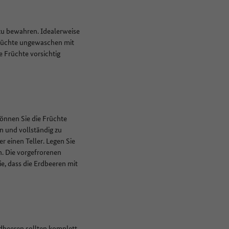
 zu bewahren. Idealerweise
Früchte ungewaschen mit
e Früchte vorsichtig
können Sie die Früchte
en und vollständig zu
 einen Teller. Legen Sie
h. Die vorgefrorenen
e, dass die Erdbeeren mit
dbeeren sollten komplett