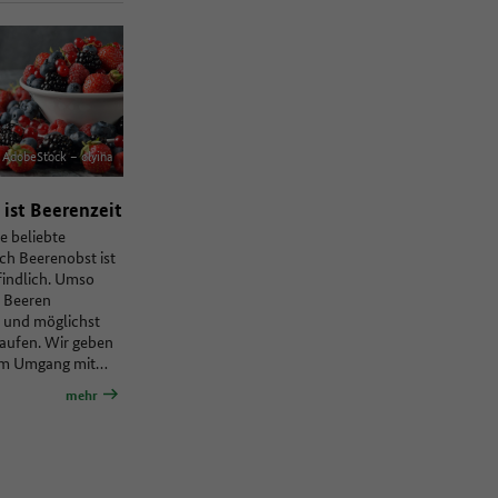
AdobeStock – olyina
ist Beerenzeit
e beliebte
ch Beerenobst ist
indlich. Umso
, Beeren
 und möglichst
kaufen. Wir geben
um Umgang mit…
mehr