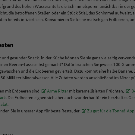
aufgrund des hohen Wasseranteils die Schimmelsporen unsichtbar in der g
cht, die betroffenen Stellen oder ein Stück Stiel, das Schimmel aufweist,
en bereits infiziert sein. Konsumieren Sie keine matschigen Erdbeeren, um
esten
r und gesunder Snack. In der Küche können Sie sie ganz vielseitig verwend
einen Beeren-Lassi selbst gemacht? Dafür brauchen Sie jeweils 100 Gram
gewaschen und die Erdbeeren geviertelt. Dazu kommt eine halbe Banane,
50 Milliliter Mineralwasser. Alle Zutaten werden anschließend im Mixer püri
en mit Erdbeeren sind
Arme Ritter
mit karamellisierten Früchten,
B
ark
. Die Erdbeeren eignen sich aber auch wunderbar für ein herzhaftes Ger
alat
.
inden Sie in unserer App für beste Reste, der
Zu gut für die Tonne!-App