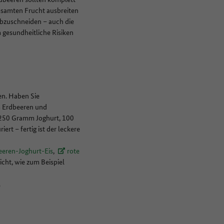
esamten Frucht ausbreiten
 abzuschneiden – auch die
 gesundheitliche Risiken
en. Haben Sie
m Erdbeeren und
 250 Gramm Joghurt, 100
ert – fertig ist der leckere
eeren-Joghurt-Eis
,
rote
icht, wie zum Beispiel
.