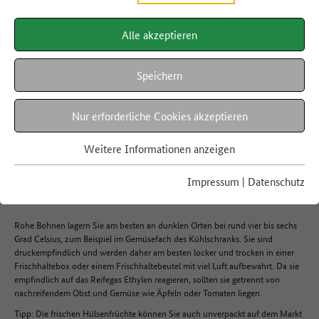
Alle akzeptieren
LEBENSMITTEL A-Z
Bohnen, grün
Speichern
Nur erforderliche Cookies akzeptieren
Hier finden Sie Informationen zur richtigen Lagerung, Haltbarkeit und
Resteverwertung von grünen Bohnen. So reduzieren Sie ganz einfach
Weitere Informationen anzeigen
Lebensmittelabfälle.
Impressum
|
Datenschutz
Lagerung
Rohe Bohnen lagern Sie am besten an dunklen Orten bei rund vier bis sechs
Grad Celsius, zum Beispiel im Gemüsefach des Kühlschranks. Sie sind
druckempfindlich und werden daher am besten locker und trocken in einer
Frischhaltebox oder einem Frischhaltebeutel mit viel Luft aufbewahrt. Da sie
empfindlich auf das Reifegas Ethylen reagieren, sollten sie getrennt von
nachreifendem Obst und Gemüse wie Äpfeln oder Tomaten liegen.
Tipp: Die frischen Hülsenfrüchte können Sie auch unverpackt auf dem Markt