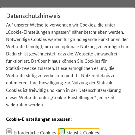
Datenschutzhinweis
Auf unserer Webseite verwenden wir Cookies, die unter
„Cookie-Einstellungen anpassen“ näher beschrieben werden.
:
Startseite
Notwendige Cookies werden für grundlegende Funktionen der
Webseite benötigt, um eine optimale Nutzung zu ermöglichen.
Der Bundespreis
Dadurch ist gewährleistet, dass die Webseite einwandfrei
funktioniert. Darüber hinaus können Sie Cookies für
Statistikzwecke zulassen. Diese ermöglichen es uns, die
Webseite stetig zu verbessern und Ihr Nutzererlebnis zu
Mit dem Zu gut für die Tonne! – Bundespreis zeichnete das
Bundesministerium für Ernährung und Landwirtschaft (BMEL) von 2016
optimieren. Ihre Einwilligung zur Nutzung der Statistik-
bis 2022 sieben Mal herausragende Projekte und ihre Initiator:innen aus,
Cookies ist freiwillig und kann in der
Datenschutzerklärung
die mit ihren konkreten Ideen, Pioniergeist und großem Engagement dazu
dieser Webseite unter „Cookie-Einstellungen“ jederzeit
beitragen, Lebensmittelverschwendung zu reduzieren.
widerrufen werden.
Der Preis ging an Projekte aus den unterschiedlichsten Bereichen entlang der
Cookie-Einstellungen anpassen:
gesamten Lebensmittelversorgungskette: von Produktion und Handel bis hin
zur Verarbeitung der Lebensmittel in Gastronomie und Privathaushalten. Der
Wettbewerb war dabei offen für alle: Ganz gleich ob Unternehmen,
Erforderliche Cookies
Statistik Cookies