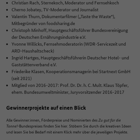
Christian Rach, Sternekoch, Moderator und Fernsehkoch
Cherno Jobatey, TV-Moderator und Journalist
Valentin Thurn, Dokumentarfilmer („Taste the Waste“),
Mitbegründer von foodsharing.de
Christoph Minhoff, Hauptgeschäftsführer Bundesvereinigung
der Deutschen Ernährungsindustrie e.V.
Yvonne Willicks, Fernsehmoderatorin (WDR-Servicezeit und
ARD-Haushaltscheck)
Ingrid Hartges, Hauptgeschäftsführerin Deutscher Hotel- und
Gaststättenverband e.V.
Friederike Klasen, Kooperationsmanagerin bei Startnext GmbH
(seit 2021)
Mitglied von 2016-2017: Prof. Dr. Dr. h. C. Mult. Klaus Töpfer,
ehem. Bundesumweltminister, Juryvorsitzender 2016-2017
Gewinnerprojekte auf einen Blick
Alle Gewinner:innen, Förderpreise und Nominierten des
Zu gut für die
Tonne!
-Bundespreises finden Sie hier. Stöbern Sie durch die kreativen Ideen
und lesen Sie bei Bedarf mit einem Klick mehr über die jeweiligen Projekte.