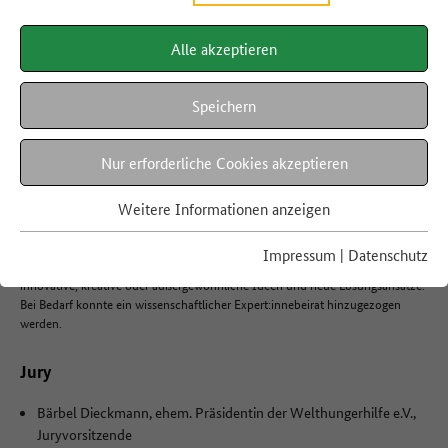
Gastronomie, landwirtschaftlicher Betrieb, wissenschaftliche Einrichtung,
Privatperson, NGO, Kommune oder Initiative – jede:r konnte mitmachen! Den
Bundespreis erhielt je ein Projekt aus den fünf Kategorien Landwirtschaft &
Alle akzeptieren
Produktion, Handel, Gastronomie, Gesellschaft & Bildung sowie
Digitalisierung. Unter den nominierten Projekten wurden zudem Förderpreise
für Projekte in der Start- oder Entwicklungsphase mit insgesamt 15.000 Euro
Speichern
vergeben.
Nur erforderliche Cookies akzeptieren
Kriterien
Weitere Informationen anzeigen
Die Bewerbungen wurden von einer Jury anhand verschiedener Kriterien
bewertet. Dabei zählten sowohl die inhaltliche Passgenauigkeit, als auch die
Vorbildwirkung und mögliche Reproduzierbarkeit für andere Engagierte, als
Impressum
|
Datenschutz
auch die bisherigen Erfolge. Die Jury interessierte sich insbesondere für
innovative, kreative oder außergewöhnliche Ideen und neue Lösungsansätze.
Bei Bedarf konnte ein wissenschaftlicher Expert:innebeirat hinzugezogen
werden.
Jury
Bärbel Dieckmann, ehem. Präsidentin der Welthungerhilfe e.V.,
Juryvorsitzende