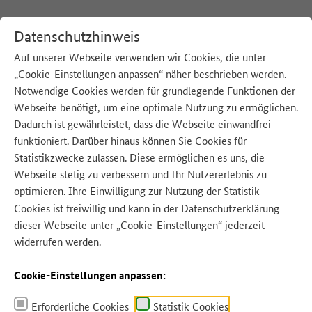
Datenschutzhinweis
Auf unserer Webseite verwenden wir Cookies, die unter
„Cookie-Einstellungen anpassen“ näher beschrieben werden.
:
Startseite
Notwendige Cookies werden für grundlegende Funktionen der
Webseite benötigt, um eine optimale Nutzung zu ermöglichen.
Der Bundespreis
Dadurch ist gewährleistet, dass die Webseite einwandfrei
funktioniert. Darüber hinaus können Sie Cookies für
Statistikzwecke zulassen. Diese ermöglichen es uns, die
Webseite stetig zu verbessern und Ihr Nutzererlebnis zu
Mit dem Zu gut für die Tonne! – Bundespreis zeichnete das
Bundesministerium für Ernährung und Landwirtschaft (BMEL) von 2016
optimieren. Ihre Einwilligung zur Nutzung der Statistik-
bis 2022 sieben Mal herausragende Projekte und ihre Initiator:innen aus,
Cookies ist freiwillig und kann in der
Datenschutzerklärung
die mit ihren konkreten Ideen, Pioniergeist und großem Engagement dazu
dieser Webseite unter „Cookie-Einstellungen“ jederzeit
beitragen, Lebensmittelverschwendung zu reduzieren.
widerrufen werden.
Der Preis ging an Projekte aus den unterschiedlichsten Bereichen entlang der
Cookie-Einstellungen anpassen:
gesamten Lebensmittelversorgungskette: von Produktion und Handel bis hin
zur Verarbeitung der Lebensmittel in Gastronomie und Privathaushalten. Der
Wettbewerb war dabei offen für alle: Ganz gleich ob Unternehmen,
Erforderliche Cookies
Statistik Cookies