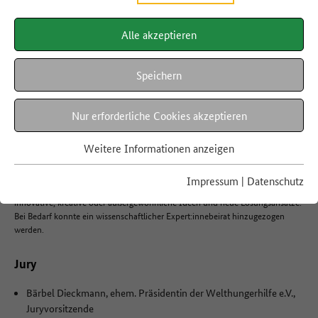
Gastronomie, landwirtschaftlicher Betrieb, wissenschaftliche Einrichtung,
Privatperson, NGO, Kommune oder Initiative – jede:r konnte mitmachen! Den
Bundespreis erhielt je ein Projekt aus den fünf Kategorien Landwirtschaft &
Alle akzeptieren
Produktion, Handel, Gastronomie, Gesellschaft & Bildung sowie
Digitalisierung. Unter den nominierten Projekten wurden zudem Förderpreise
für Projekte in der Start- oder Entwicklungsphase mit insgesamt 15.000 Euro
Speichern
vergeben.
Nur erforderliche Cookies akzeptieren
Kriterien
Weitere Informationen anzeigen
Die Bewerbungen wurden von einer Jury anhand verschiedener Kriterien
bewertet. Dabei zählten sowohl die inhaltliche Passgenauigkeit, als auch die
Vorbildwirkung und mögliche Reproduzierbarkeit für andere Engagierte, als
Impressum
|
Datenschutz
auch die bisherigen Erfolge. Die Jury interessierte sich insbesondere für
innovative, kreative oder außergewöhnliche Ideen und neue Lösungsansätze.
Bei Bedarf konnte ein wissenschaftlicher Expert:innebeirat hinzugezogen
werden.
Jury
Bärbel Dieckmann, ehem. Präsidentin der Welthungerhilfe e.V.,
Juryvorsitzende