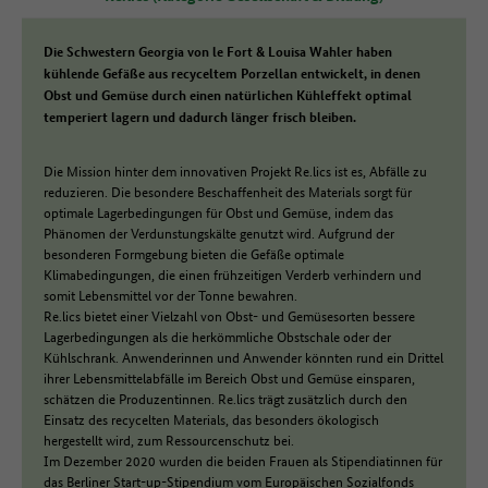
Die Schwestern Georgia von le Fort & Louisa Wahler haben
kühlende Gefäße aus recyceltem Porzellan entwickelt, in denen
Obst und Gemüse durch einen natürlichen Kühleffekt optimal
temperiert lagern und dadurch länger frisch bleiben.
Die Mission hinter dem innovativen Projekt Re.lics ist es, Abfälle zu
reduzieren. Die besondere Beschaffenheit des Materials sorgt für
optimale Lagerbedingungen für Obst und Gemüse, indem das
Phänomen der Verdunstungskälte genutzt wird. Aufgrund der
besonderen Formgebung bieten die Gefäße optimale
Klimabedingungen, die einen frühzeitigen Verderb verhindern und
somit Lebensmittel vor der Tonne bewahren.
Re.lics bietet einer Vielzahl von Obst- und Gemüsesorten bessere
Lagerbedingungen als die herkömmliche Obstschale oder der
Kühlschrank. Anwenderinnen und Anwender könnten rund ein Drittel
ihrer Lebensmittelabfälle im Bereich Obst und Gemüse einsparen,
schätzen die Produzentinnen. Re.lics trägt zusätzlich durch den
Einsatz des recycelten Materials, das besonders ökologisch
hergestellt wird, zum Ressourcenschutz bei.
Im Dezember 2020 wurden die beiden Frauen als Stipendiatinnen für
das Berliner Start-up-Stipendium vom Europäischen Sozialfonds