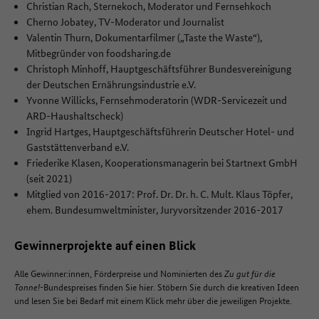
Christian Rach, Sternekoch, Moderator und Fernsehkoch
Cherno Jobatey, TV-Moderator und Journalist
Valentin Thurn, Dokumentarfilmer („Taste the Waste“),
Mitbegründer von foodsharing.de
Christoph Minhoff, Hauptgeschäftsführer Bundesvereinigung
der Deutschen Ernährungsindustrie e.V.
Yvonne Willicks, Fernsehmoderatorin (WDR-Servicezeit und
ARD-Haushaltscheck)
Ingrid Hartges, Hauptgeschäftsführerin Deutscher Hotel- und
Gaststättenverband e.V.
Friederike Klasen, Kooperationsmanagerin bei Startnext GmbH
(seit 2021)
Mitglied von 2016-2017: Prof. Dr. Dr. h. C. Mult. Klaus Töpfer,
ehem. Bundesumweltminister, Juryvorsitzender 2016-2017
Gewinnerprojekte auf einen Blick
Alle Gewinner:innen, Förderpreise und Nominierten des
Zu gut für die
Tonne!
-Bundespreises finden Sie hier. Stöbern Sie durch die kreativen Ideen
und lesen Sie bei Bedarf mit einem Klick mehr über die jeweiligen Projekte.