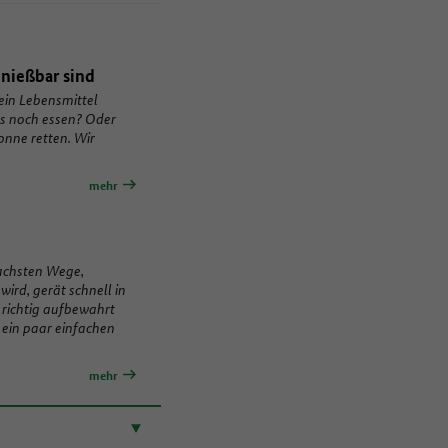
enießbar sind
ein Lebensmittel
das noch essen? Oder
onne retten. Wir
mehr
fachsten Wege,
ird, gerät schnell in
 richtig aufbewahrt
 ein paar einfachen
mehr