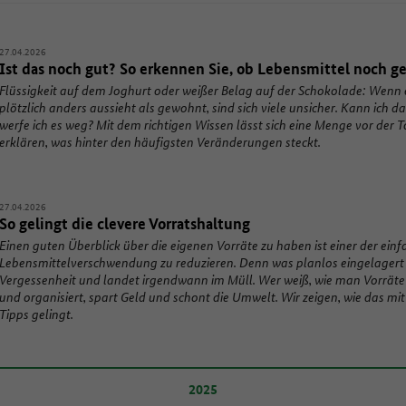
27.04.2026
Ist das noch gut? So erkennen Sie, ob Lebensmittel noch g
Flüssigkeit auf dem Joghurt oder weißer Belag auf der Schokolade: Wenn 
plötzlich anders aussieht als gewohnt, sind sich viele unsicher. Kann ich 
werfe ich es weg? Mit dem richtigen Wissen lässt sich eine Menge vor der T
erklären, was hinter den häufigsten Veränderungen steckt.
27.04.2026
So gelingt die clevere Vorratshaltung
Einen guten Überblick über die eigenen Vorräte zu haben ist einer der ein
Lebensmittelverschwendung zu reduzieren. Denn was planlos eingelagert w
Vergessenheit und landet irgendwann im Müll. Wer weiß, wie man Vorräte
und organisiert, spart Geld und schont die Umwelt. Wir zeigen, wie das mit
Tipps gelingt.
2025