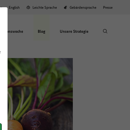
er
English
Leichte Sprache
Gebärdensprache
Presse
Aktionswoche
Blog
Unsere Strategie
e