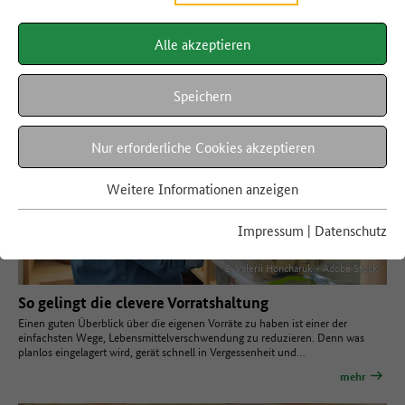
Alle akzeptieren
Speichern
Nur erforderliche Cookies akzeptieren
Weitere Informationen anzeigen
Impressum
|
Datenschutz
© Valerii Honcharuk - Adobe Stock
So gelingt die clevere Vorratshaltung
Einen guten Überblick über die eigenen Vorräte zu haben ist einer der
einfachsten Wege, Lebensmittelverschwendung zu reduzieren. Denn was
planlos eingelagert wird, gerät schnell in Vergessenheit und…
mehr