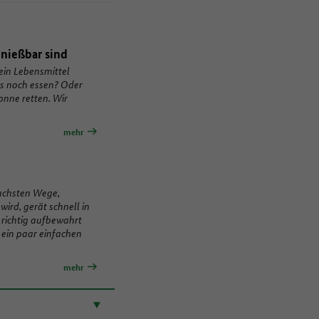
enießbar sind
ein Lebensmittel
das noch essen? Oder
onne retten. Wir
mehr
fachsten Wege,
ird, gerät schnell in
 richtig aufbewahrt
 ein paar einfachen
mehr