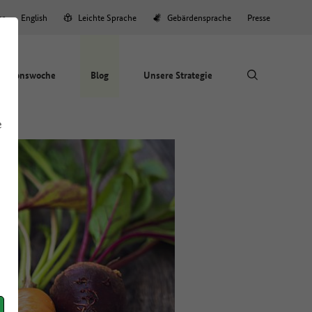
er
English
Leichte Sprache
Gebärdensprache
Presse
Aktionswoche
Blog
Unsere Strategie
e