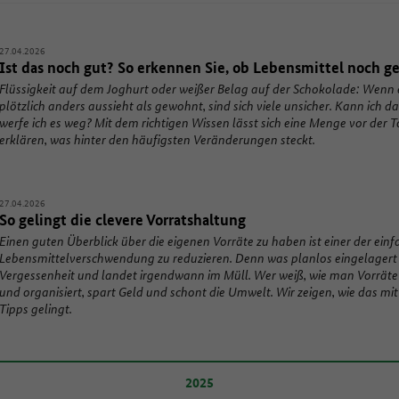
27.04.2026
Ist das noch gut? So erkennen Sie, ob Lebensmittel noch g
Flüssigkeit auf dem Joghurt oder weißer Belag auf der Schokolade: Wenn 
plötzlich anders aussieht als gewohnt, sind sich viele unsicher. Kann ich 
werfe ich es weg? Mit dem richtigen Wissen lässt sich eine Menge vor der T
erklären, was hinter den häufigsten Veränderungen steckt.
27.04.2026
So gelingt die clevere Vorratshaltung
Einen guten Überblick über die eigenen Vorräte zu haben ist einer der ein
Lebensmittelverschwendung zu reduzieren. Denn was planlos eingelagert w
Vergessenheit und landet irgendwann im Müll. Wer weiß, wie man Vorräte
und organisiert, spart Geld und schont die Umwelt. Wir zeigen, wie das mit
Tipps gelingt.
2025