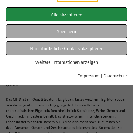
Alle akzeptieren
SCHON GEWUSST?
Genauso gut, aber für die
Hälfte
Speichern
Nur erforderliche Cookies akzeptieren
Weitere Informationen anzeigen
Supermärkte bieten Lebensmittel oft kurz vor Erreichen des
13.07.2023
Mindesthaltbarkeitsdatums (MHD) günstiger an. Halten Sie Ausschau nach
Impressum
|
Datenschutz
diesen Produkten: So können Sie gleichzeitig Lebensmittel retten und Geld
sparen.
Das MHD ist ein Qualitätsdatum. Es gibt an, bis zu welchem Tag, Monat oder
Jahr das ungeöffnete und richtig gelagerte Lebensmittel seine
charakteristischen Eigenschaften hinsichtlich Konsistenz, Farbe, Geruch und
Geschmack mindestens behält. Das ist inzwischen hinlänglich bekannt.
Lebensmittel mit abgelaufenem MHD sind also meist noch gut: Prüfen Sie
dazu Aussehen, Geruch und Geschmack des Lebensmittels. So erhalten Sie
schnell Aufschluss, ob das Lebensmittel noch genießbar ist.