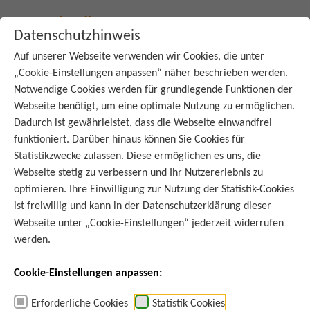
Quelle: adobeStock - Kateryna
Datenschutzhinweis
Auf unserer Webseite verwenden wir Cookies, die unter
„Cookie-Einstellungen anpassen“ näher beschrieben werden.
:
Startseite
Blog
Notwendige Cookies werden für grundlegende Funktionen der
Webseite benötigt, um eine optimale Nutzung zu ermöglichen.
Dadurch ist gewährleistet, dass die Webseite einwandfrei
SCHON GEWUSST?
funktioniert. Darüber hinaus können Sie Cookies für
Fisch: Frische erkennen und
Statistikzwecke zulassen. Diese ermöglichen es uns, die
richtig lagern
Webseite stetig zu verbessern und Ihr Nutzererlebnis zu
optimieren. Ihre Einwilligung zur Nutzung der Statistik-Cookies
ist freiwillig und kann in der
Datenschutzerklärung
dieser
Webseite unter „Cookie-Einstellungen“ jederzeit widerrufen
werden.
Frischer Fisch kann ein wahrer Gaumenschmaus sein. Doch woran
19.04.2022
erkennen Sie eigentlich, dass Fisch frisch ist? Und wie lagern Sie Fisch am
Cookie-Einstellungen anpassen:
besten, damit er möglichst lange hält? Wir haben Antworten auf diese
Fragen und zeigen Ihnen außerdem, wie Sie Fisch nahezu restefrei
zubereiten und genießen können.
Erforderliche Cookies
Statistik Cookies