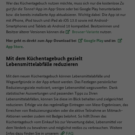
Wer das Küchentagebuch nutzen möchte, muss sich nur die kostenlose
Zu
gut für die Tonne!
-App im App-Store oder bei Google Play herunterladen
bzw. die bereits installierte App aktualisieren. Wichtig dabei: Die App ist nur
mit iPhone, iPod touch und iPad ab iOS 13.0 sowie mit Android-
Smartphones und Tablets ab Android 10 kompatibel. Besitzerinnen und
Besitzer älterer Versionen können die
Browser-Variante
nutzen.
Hier geht es direkt zum App-Download bei
Google Play
und im
App Store
.
Mit dem Küchentagebuch gezielt
Lebensmittelabfälle reduzieren
Mit dem neuen Küchentagebuch können Lebensmittelabfälle und
Wegwerfgründe in der App erfasst werden. Das Festlegen persönlicher
Reduzierungsziele motiviert, weniger Lebensmittel wegzuwerfen. Dank
statistischer Auswertungen und passenden Tipps zu Ihren
Lebensmittelabfällen, können Sie diese im Blick behalten und zielgerichtet
reduzieren. Erfolge wie das regelmäßige Eintragen von Mess-Ergebnissen, das
Erreichen von Reduzierungszielen oder die aktive Teilnahme an Mitmach-
Aktionen werden zudem mit Badges belohnt. So hilft Ihnen das
Küchentagebuch vom Einkauf bis zur Verwertung dabei, Lebensmittel vor
dem Verderb zu bewahren und möglichst restlos zu verbrauchen. Weitere
Infos dazu finden Sie in unserem
FAQ
.