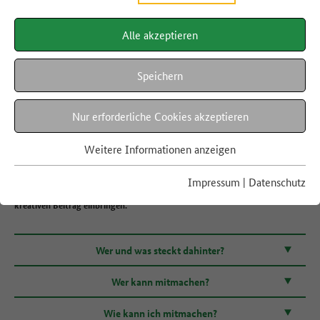
Alle akzeptieren
AKTIONSWOCHE ZU GUT FÜR DIE TONNE!
FAQ
Speichern
Nur erforderliche Cookies akzeptieren
Vom 29. September bis 6. Oktober findet jährlich die bundesweite
Aktionswoche Zu gut für die Tonne! statt. Mit verschiedenen Vor-Ort-
Weitere Informationen anzeigen
Aktionen und digitalen Formaten werben die Teilnehmenden für mehr
Lebensmittelwertschätzung. Engagierte Privatpersonen, Unternehmen
Impressum
|
Datenschutz
sowie Vereine und Verbände aus ganz Deutschland können ihren eigenen
kreativen Beitrag einbringen.
Wer und was steckt dahinter?
Wer kann mitmachen?
Wie kann ich mitmachen?