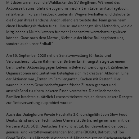
Mit dabei waren auch die Waldkicker des SV Bergtheim: Während des
Aktionszeitraums führte die Jugendmannschaft ein Lebensmittel-Tagebuch,
reflektierte in kurzen Feedbackrunden ihr Wegwerfverhalten und diskutierte
die Folgen ihres Handelns. Anschließend erarbeitete das Team gemeinsam
einen Handlungsleitfaden für zu Hause und überlegte sich Methoden, wie die
Mitglieder als Multiplikatoren für mehr Lebensmittelwertschätzung wirken
können. Ganz nach dem Motto: „Nicht nur der kleine Ball begeistert uns,
sondern auch unser Erdball.“
Am 30. September 2025 rief die Senatsverwaltung für Justiz und
Verbraucherschutz im Rahmen der Berliner Ernährungsstrategie zu einem
berlinweiten Aktionstag gegen Lebensmittelverschwendung auf. Zahlreiche
Organisationen und Initiativen beteiligten sich mit kreativen Aktionen. Eine
der Aktionen war „Ernten im Familiengarten, Kochen mit Resten“. Hier
wurden in einem Gemeinschaftsgarten frische Zutaten geerntet und
anschließend zu einem leckeren Essen verarbeitet. Die teilnehmenden
Familien brachten zusätzlich Lebensmittelreste mit, an denen leckere Rezepte
zur Resteverwertung ausprobiert wurden.
Auch das Dialogforum Private Haushalte 2.0, durchgeführt von Slow Food
Deutschland und der Technischen Universität Berlin, rief gemeinsam mit den
Partnern ALDI SÜD, Deutsches Tiefkühlinstitut, Bundesverband der obst-,
gemüse- und kartoffelverarbeitenden Industrie (BOGK), Bofrost und Too
Good To Go – zu Mitmach-Aktionen auf. Mit dem digitalen Küchentagebuch