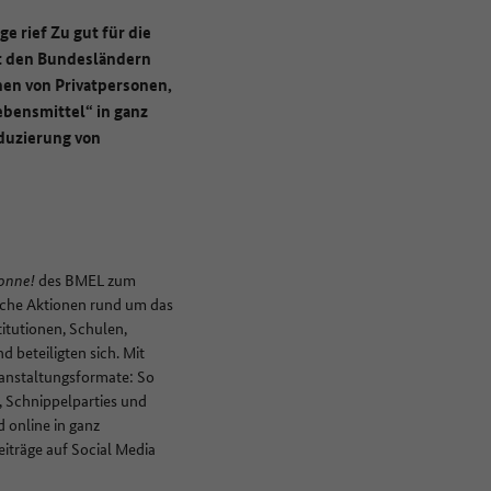
e rief Zu gut für die
t den Bundesländern
en von Privatpersonen,
bensmittel“ in ganz
duzierung von
Tonne!
des BMEL zum
eiche Aktionen rund um das
itutionen, Schulen,
beteiligten sich. Mit
ranstaltungsformate: So
 Schnippelparties und
 online in ganz
iträge auf Social Media