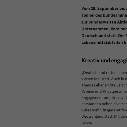
Vom 29. September bis z
Tonne! des Bundesmini
zur bundesweiten Akti
Unternehmen, Vereinen 
Deutschland statt. Der
Lebensmittelabfällen b
Kreativ und engagi
„Deutschland rettet Leben
vierten Mal statt. Auch i
Thema Lebensmittelverschw
Vereine und Privatpersone
Engagement und Kreativitä
entstanden neben diverse
vieles mehr. Insgesamt fa
Deutschland statt. Mit de
teilen.