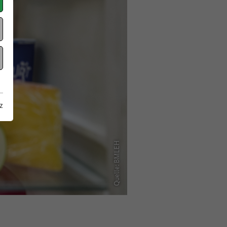
z
Quelle: BMLEH