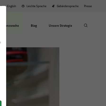
er
English
Leichte Sprache
Gebärdensprache
Presse
Aktionswoche
Blog
Unsere Strategie
e