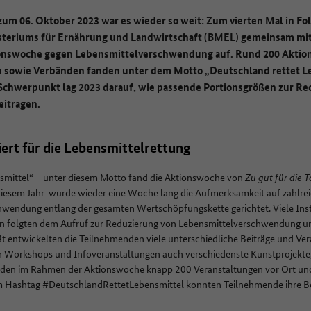
um 06. Oktober 2023 war es wieder so weit: Zum vierten Mal in Folg
steriums für Ernährung und Landwirtschaft (BMEL) gemeinsam mi
onswoche gegen Lebensmittelverschwendung auf. Rund 200 Aktion
sowie Verbänden fanden unter dem Motto „Deutschland rettet Le
 Schwerpunkt lag 2023 darauf, wie passende Portionsgrößen zur Re
eitragen.
ert für die Lebensmittelrettung
smittel“ – unter diesem Motto fand die Aktionswoche von
Zu gut für die 
n diesem Jahr wurde wieder eine Woche lang die Aufmerksamkeit auf zahlr
endung entlang der gesamten Wertschöpfungskette gerichtet. Viele Inst
n folgten dem Aufruf zur Reduzierung von Lebensmittelverschwendung und 
t entwickelten die Teilnehmenden viele unterschiedliche Beiträge und Ve
n Workshops und Infoveranstaltungen auch verschiedenste Kunstprojekte,
nden im Rahmen der Aktionswoche knapp 200 Veranstaltungen vor Ort und
m Hashtag #DeutschlandRettetLebensmittel konnten Teilnehmende ihre Be