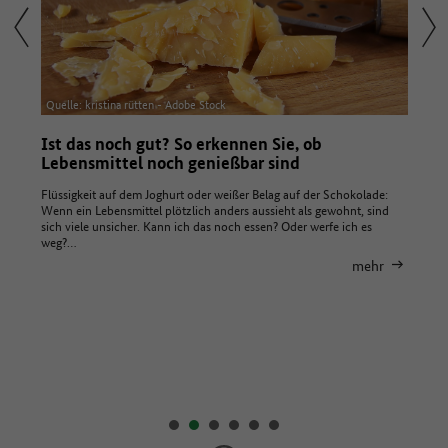
Quelle: kristina rütten - Adobe Stock
Quelle
Ist das noch gut? So erkennen Sie, ob
Nach
Lebensmittel noch genießbar sind
Verm
ner der
. Denn
Flüssigkeit auf dem Joghurt oder weißer Belag auf der Schokolade:
Für Ei
nd…
Wenn ein Lebensmittel plötzlich anders aussieht als gewohnt, sind
Lebens
sich viele unsicher. Kann ich das noch essen? Oder werfe ich es
Bedarf
hr
weg?…
Packun
mehr