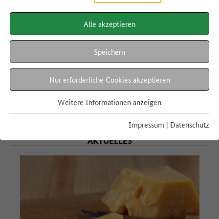
Zu gut für die Tonne!-App
Alle akzeptieren
Jetzt App herunterladen
und leckere Reste-
Speichern
Rezepte finden.
Nur erforderliche Cookies akzeptieren
mehr erfahren
Weitere Informationen anzeigen
Impressum
|
Datenschutz
AKTUELLES