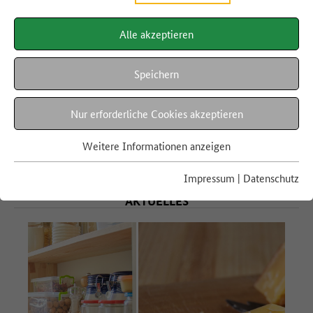
Zu gut für die Tonne!-App
Alle akzeptieren
Jetzt App herunterladen
und leckere Reste-
Speichern
Rezepte finden.
Nur erforderliche Cookies akzeptieren
mehr erfahren
Weitere Informationen anzeigen
Impressum
|
Datenschutz
AKTUELLES