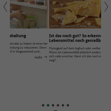
Quelle: kristina rütten - Adobe Stock
Quelle
Ist das noch gut? So erkennen Sie, ob
Nach
Lebensmittel noch genießbar sind
Verm
ner der
. Denn
Flüssigkeit auf dem Joghurt oder weißer Belag auf der Schokolade:
Für Ei
nd…
Wenn ein Lebensmittel plötzlich anders aussieht als gewohnt, sind
Lebens
sich viele unsicher. Kann ich das noch essen? Oder werfe ich es
Bedarf
hr
weg?…
Packun
mehr