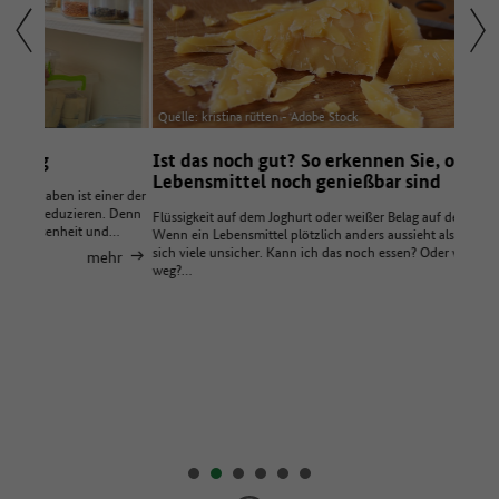
Quelle: kristina rütten - Adobe Stock
Quelle
Ist das noch gut? So erkennen Sie, ob
Nach
Lebensmittel noch genießbar sind
Verm
ner der
. Denn
Flüssigkeit auf dem Joghurt oder weißer Belag auf der Schokolade:
Für Ei
nd…
Wenn ein Lebensmittel plötzlich anders aussieht als gewohnt, sind
Lebens
sich viele unsicher. Kann ich das noch essen? Oder werfe ich es
Bedarf
hr
weg?…
Packun
mehr