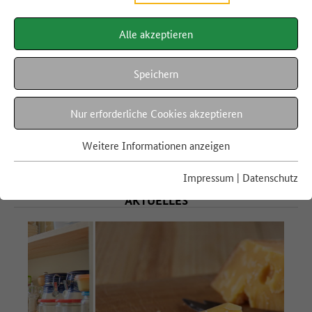
Zu gut für die Tonne!-App
Alle akzeptieren
Jetzt App herunterladen
und leckere Reste-
Speichern
Rezepte finden.
Nur erforderliche Cookies akzeptieren
mehr erfahren
Weitere Informationen anzeigen
Impressum
|
Datenschutz
AKTUELLES